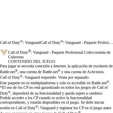
®
®
Call of Duty
: Vanguard
Call of Duty
: Vanguard - Paquete Profesional Coleccionista de Calaveras
®
Call of Duty
: Vanguard - Paquete Profesional Coleccionista de
Calaveras
CONTENIDO DEL JUEGO
Precio
Available actions
Para jugar se necesita conexión a Internet, la aplicación de escritorio de
®
®
Battle.net
, una cuenta de Battle.net
y una cuenta de Activision.
®
Call of Duty
: Vanguard requerido. Venta por separado.
®
Este paquete no es multiplataforma y solo es accesible en Battle.net
.
*El uso de los CP no está garantizado en todos los juegos de Call of
®
Duty
, dependerá de su funcionalidad y queda sujeto a cambios.
Podrás acceder a los CP cuando se active la funcionalidad
correspondiente, y estarán disponibles en el juego. Se debe iniciar
®
sesión en Call of Duty
: Vanguard y registrar los CP en el juego antes
®