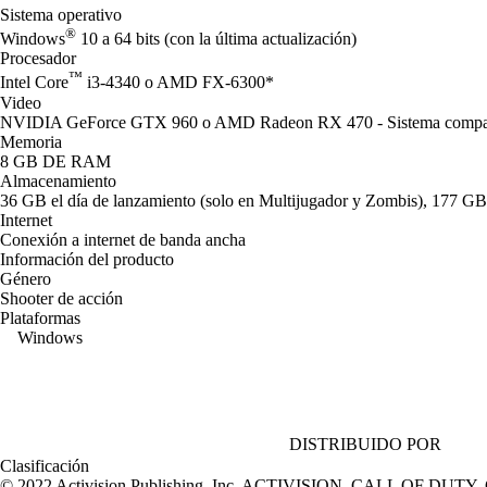
Sistema operativo
®
Windows
10 a 64 bits (con la última actualización)
Procesador
™
Intel Core
i3-4340 o AMD FX-6300*
Video
NVIDIA GeForce GTX 960 o AMD Radeon RX 470 - Sistema compati
Memoria
8 GB DE RAM
Almacenamiento
36 GB el día de lanzamiento (solo en Multijugador y Zombis), 177 GB
Internet
Conexión a internet de banda ancha
Información del producto
Género
Shooter de acción
Plataformas
Windows
DISTRIBUIDO POR
Clasificación
© 2022 Activision Publishing, Inc. ACTIVISION, CALL OF DUTY,