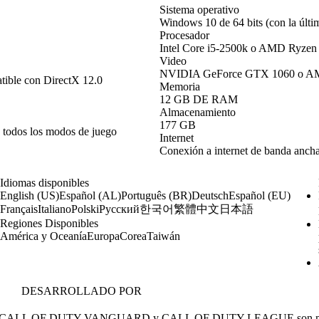
Sistema operativo
Windows 10 de 64 bits (con la últim
Procesador
Intel Core i5-2500k o AMD Ryzen
Video
NVIDIA GeForce GTX 1060 o AMD 
ble con DirectX 12.0
Memoria
12 GB DE RAM
Almacenamiento
177 GB
 todos los modos de juego
Internet
Conexión a internet de banda anch
Idiomas disponibles
English (US)
Español (AL)
Português (BR)
Deutsch
Español (EU)
한국어
繁體中文
日本語
Français
Italiano
Polski
Русский
Regiones Disponibles
América y Oceanía
Europa
Corea
Taiwán
DESARROLLADO POR
 CALL OF DUTY VANGUARD y CALL OF DUTY LEAGUE son marcas come