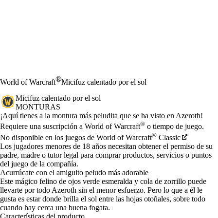
®
World of Warcraft
Micifuz calentado por el sol
Micifuz calentado por el sol
MONTURAS
Product Notification
¡Aquí tienes a la montura más peludita que se ha visto en Azeroth!
Precio
Available actions
®
Requiere una suscripción a World of Warcraft
o tiempo de juego.
®
No disponible en los juegos de World of Warcraft
Classic
Los jugadores menores de 18 años necesitan obtener el permiso de su
padre, madre o tutor legal para comprar productos, servicios o puntos
del juego de la compañía.
Acurrúcate con el amiguito peludo más adorable
Este mágico felino de ojos verde esmeralda y cola de zorrillo puede
llevarte por todo Azeroth sin el menor esfuerzo. Pero lo que a él le
gusta es estar donde brilla el sol entre las hojas otoñales, sobre todo
cuando hay cerca una buena fogata.
Características del producto