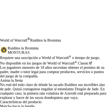
®
World of Warcraft
Ruiditos la Bromista
Ruiditos la Bromista
MONTURAS
Precio
Available actions
®
Requiere una suscripción a World of Warcraft
o tiempo de juego.
®
No disponible en los juegos de World of Warcraft
Classic
Los jugadores menores de 18 años necesitan obtener el permiso de su
padre, madre o tutor legal para comprar productos, servicios o puntos
del juego de la compañía.
Anima la fiesta
No está del todo claro de dónde ha sacado Ruiditos sus increíbles alas
de jade. Quizá consiguiese engañar al mismísimo Dragón de Jade. En
cualquier caso, la primera rata voladora de Azeroth está preparada para
explorar y hacer de las suyas dondequiera que vaya.
Características del producto
Marcha hacia la batalla