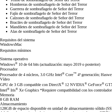
Hombreras de sombraflagelo de Señor del Terror
Guerrera de sombraflagelo de Señor del Terror
Fajín de sombraflagelo de Señor del Terror
Calzones de sombraflagelo de Señor del Terror
Braciles de sombraflagelo de Señor del Terror
Mandiletes de sombraflagelo de Señor del Terror
Alas de sombraflagelo de Señor del Terror
Requisitos del sistema
Windows
Mac
Requisitos mínimos
Sistema operativo
®
Windows
10 de 64 bits (actualización: mayo 2019 o posterior)
Procesador
®
™
Procesador de 4 núcleos, 3.0 GHz Intel
Core
4ª generación; Hasw
Vídeo
®
®
®
GPU de 3 GB compatible con DirectX
12 NVIDIA
GeForce
GTX 
®
®
Intel
Iris
Xe Graphics *Requiere compatibilidad con los controladore
Memoria
8 GB RAM
Almacenamiento
128GB de espacio disponible en unidad de almacenamiento sólido (S