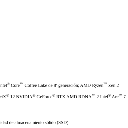
®
™
™
ntel
Core
Coffee Lake de 8ª generación; AMD Ryzen
Zen 2
®
®
®
™
®
™
ectX
12 NVIDIA
GeForce
RTX AMD RDNA
2 Intel
Arc
7
nidad de almacenamiento sólido (SSD)