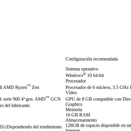
Configuración recomendada
Sistema operativo
®
Windows
10 64-bit
Procesador
™
ell AMD Ryzen
Zen
Procesador de 6 núcleos, 3.5 GHz I
Vídeo
™
serie 900 4ª gen. AMD
GCN
GPU de 8 GB compatible con Dir
Graphics
s del fabricante.
Memoria
16 GB RAM
Almacenamiento
128GB de espacio disponible en u
SD) (Dependiendo del rendimiento
Internet