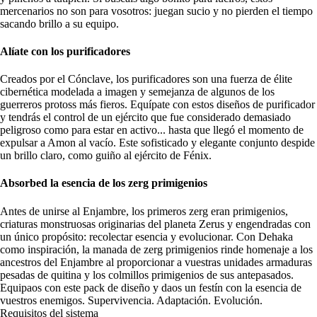
mercenarios no son para vosotros: juegan sucio y no pierden el tiempo
sacando brillo a su equipo.
Alíate con los purificadores
Creados por el Cónclave, los purificadores son una fuerza de élite
cibernética modelada a imagen y semejanza de algunos de los
guerreros protoss más fieros. Equípate con estos diseños de purificador
y tendrás el control de un ejército que fue considerado demasiado
peligroso como para estar en activo... hasta que llegó el momento de
expulsar a Amon al vacío. Este sofisticado y elegante conjunto despide
un brillo claro, como guiño al ejército de Fénix.
Absorbed la esencia de los zerg primigenios
Antes de unirse al Enjambre, los primeros zerg eran primigenios,
criaturas monstruosas originarias del planeta Zerus y engendradas con
un único propósito: recolectar esencia y evolucionar. Con Dehaka
como inspiración, la manada de zerg primigenios rinde homenaje a los
ancestros del Enjambre al proporcionar a vuestras unidades armaduras
pesadas de quitina y los colmillos primigenios de sus antepasados.
Equipaos con este pack de diseño y daos un festín con la esencia de
vuestros enemigos. Supervivencia. Adaptación. Evolución.
Requisitos del sistema