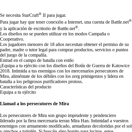
Available actions
®
Se necesita StarCraft
II para jugar.
®
Para jugar hay que tener conexión a Internet, una cuenta de Battle.net
®
y la aplicación de escritorio de Battle.net
.
Los diseños no se pueden utilizar en los modos Campaña o
Cooperativo.
Los jugadores menores de 18 años necesitan obtener el permiso de su
padre, madre o tutor legal para comprar productos, servicios o puntos
del juego de la compañía.
Entrad en el campo de batalla con estilo
¡Equipa a tu ejército con los diseños del Botín de Guerra de Katowice
2018. Intimida a tus enemigos con los mercenarios persecutores de
Mira, aliméntate de los débiles con los zerg primigenios y lidera en
batalla a los peligrosos purificadores protoss.
Características del producto
Equipa a tu ejército
Llamad a los persecutores de Mira
Los persecutores de Mira son grupo imprudente y pendenciero
liderado por la fiera mercenaria terran Mira Han. Intimidad a vuestros
enemigos con armamento modificado, armaduras decoloridas por el sol
y pinchos a tutiplén. Si buscáis algo bonito para luciros, estos