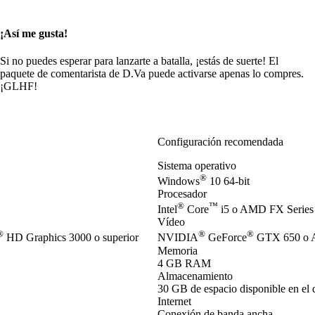
¡Así me gusta!
Si no puedes esperar para lanzarte a batalla, ¡estás de suerte! El
paquete de comentarista de D.Va puede activarse apenas lo compres.
¡GLHF!
Configuración recomendada
Sistema operativo
®
Windows
10 64-bit
Procesador
®
™
Intel
Core
i5 o AMD FX Series 
Vídeo
®
®
®
HD Graphics 3000 o superior
NVIDIA
GeForce
GTX 650 o 
Memoria
4 GB RAM
Almacenamiento
30 GB de espacio disponible en el 
Internet
Conexión de banda ancha