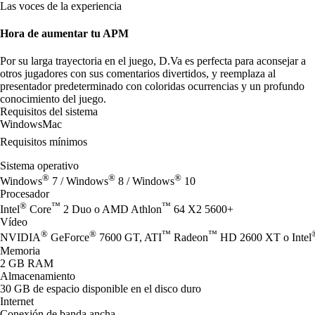
Las voces de la experiencia
Hora de aumentar tu APM
Por su larga trayectoria en el juego, D.Va es perfecta para aconsejar a
otros jugadores con sus comentarios divertidos, y reemplaza al
presentador predeterminado con coloridas ocurrencias y un profundo
conocimiento del juego.
Requisitos del sistema
Windows
Mac
Requisitos mínimos
Sistema operativo
®
®
®
Windows
7 / Windows
8 / Windows
10
Procesador
®
™
™
Intel
Core
2 Duo o AMD Athlon
64 X2 5600+
Vídeo
®
®
™
™
NVIDIA
GeForce
7600 GT, ATI
Radeon
HD 2600 XT o Intel
Memoria
2 GB RAM
Almacenamiento
30 GB de espacio disponible en el disco duro
Internet
Conexión de banda ancha