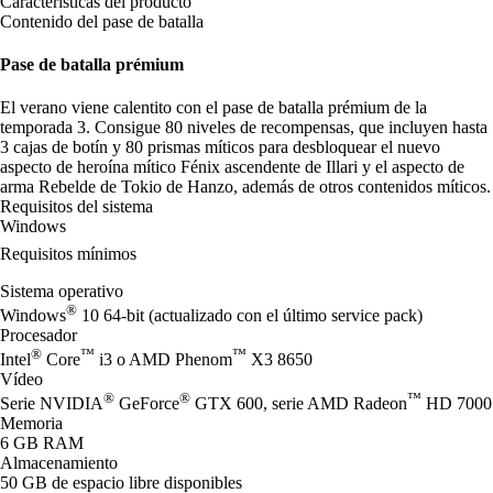
Características del producto
Contenido del pase de batalla
Pase de batalla prémium
El verano viene calentito con el pase de batalla prémium de la
temporada 3. Consigue 80 niveles de recompensas, que incluyen hasta
3 cajas de botín y 80 prismas míticos para desbloquear el nuevo
aspecto de heroína mítico Fénix ascendente de Illari y el aspecto de
arma Rebelde de Tokio de Hanzo, además de otros contenidos míticos.
Requisitos del sistema
Windows
Requisitos mínimos
Sistema operativo
®
Windows
10 64-bit (actualizado con el último service pack)
Procesador
®
™
™
Intel
Core
i3 o AMD Phenom
X3 8650
Vídeo
®
®
™
Serie NVIDIA
GeForce
GTX 600, serie AMD Radeon
HD 7000
Memoria
6 GB RAM
Almacenamiento
50 GB de espacio libre disponibles