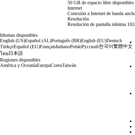
50 GB de espacio libre disponibles
Internet
Conexión a Internet de banda anch
Resolución
Resolución de pantalla mínima 102
Idiomas disponibles
English (US)
Español (AL)
Português (BR)
English (EU)
Deutsch
한국어
繁體中文
Türkçe
Español (EU)
Français
Italiano
Polski
Русский
日本語
ไทย
Regiones disponibles
América y Oceanía
Europa
Corea
Taiwán