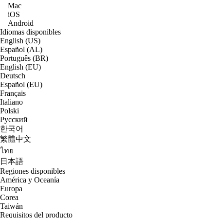
Mac
iOS
Android
Idiomas disponibles
English (US)
Español (AL)
Português (BR)
English (EU)
Deutsch
Español (EU)
Français
Italiano
Polski
Русский
한국어
繁體中文
ไทย
日本語
Regiones disponibles
América y Oceanía
Europa
Corea
Taiwán
Requisitos del producto