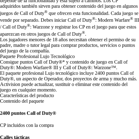
depende de la funcionalidad y está sujeto a cambios. Los CP
adquiridos también sirven para obtener contenido del juego en algunos
®
juegos de Call of Duty
que ofrecen esta funcionalidad. Cada juego se
®
®
vende por separado. Debes iniciar Call of Duty
: Modern Warfare
III
®
/ Call of Duty
: Warzone y registrar los CP en el juego para que estos
®
aparezcan en otros juegos de Call of Duty
.
Los jugadores menores de 18 años necesitan obtener el permiso de su
padre, madre o tutor legal para comprar productos, servicios o puntos
del juego de la compañía.
Paquete Profesional Lujo Tecnológico
Consigue puntos Call of Duty®* y contenido de juego en Call of
Duty®: Modern Warfare® III y Call of Duty®: Warzone™.
El paquete profesional Lujo tecnológico incluye 2400 puntos Call of
Duty®, un aspecto de Operador, dos proyectos de arma y mucho más.
Activision puede actualizar, sustituir o eliminar este contenido del
juego en cualquier momento.
Características del producto
Contenido del paquete
2400 puntos Call of Duty®
CP incluidos con la compra
Calles tácticas