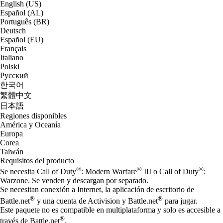
English (US)
Español (AL)
Português (BR)
Deutsch
Español (EU)
Français
Italiano
Polski
Русский
한국어
繁體中文
日本語
Regiones disponibles
América y Oceanía
Europa
Corea
Taiwán
Requisitos del producto
®
®
®
Se necesita Call of Duty
: Modern Warfare
III o Call of Duty
:
Warzone. Se venden y descargan por separado.
Se necesitan conexión a Internet, la aplicación de escritorio de
®
®
Battle.net
y una cuenta de Activision y Battle.net
para jugar.
Este paquete no es compatible en multiplataforma y solo es accesible a
®
través de Battle.net
.