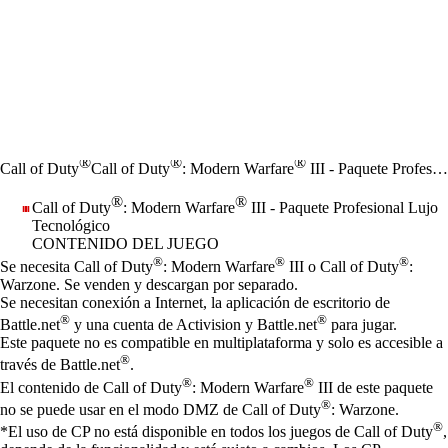
®
®
®
Call of Duty
Call of Duty
: Modern Warfare
III - Paquete Profesional Lujo Tecnológico
®
®
Call of Duty
: Modern Warfare
III - Paquete Profesional Lujo
Tecnológico
CONTENIDO DEL JUEGO
Precio
Available actions
®
®
®
Se necesita Call of Duty
: Modern Warfare
III o Call of Duty
:
Warzone. Se venden y descargan por separado.
Se necesitan conexión a Internet, la aplicación de escritorio de
®
®
Battle.net
y una cuenta de Activision y Battle.net
para jugar.
Este paquete no es compatible en multiplataforma y solo es accesible a
®
través de Battle.net
.
®
®
El contenido de Call of Duty
: Modern Warfare
III de este paquete
®
no se puede usar en el modo DMZ de Call of Duty
: Warzone.
®
*El uso de CP no está disponible en todos los juegos de Call of Duty
,