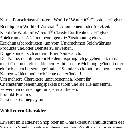
Available actions
®
Nur in Fortschrittsrealms von World of Warcraft
Classic verfügbar
®
Benötigt ein World of Warcraft
-Abonnement oder Spielzeit.
®
Nicht für World of Warcraft
Classic Era-Realms verfügbar.
Spieler unter 18 Jahren benötigen die Zustimmung eines
Erziehungsberechtigten, um vom Unternehmen Spielwährung,
Produkte und/oder Dienste zu erwerben.
Dinge können sich ändern. Euer Name auch.
Der Name, den ihr eurem Helden ursprünglich gegeben hat, muss
nicht für immer gleich bleiben. Habt ihr eure Meinung geändert oder
einfach einen besseren gefunden? So oder so könnt ihr einen neuen
Namen wählen und euch heute neu erfinden!
Um mehrere Charaktere umzubenennen, könnt ihr
Charakterumbenennungspakete kaufen und sie alle auf einmal
verwenden oder einige für später aufheben.
Produkt-Features
Passt euer Gameplay an
Wählt euren Charakter
Erwerbt im Battle.net-Shop oder im Charakterauswahlbildschirm des
Shops im Spiel Charakterumbenennungen. Wählt als nächstes einen