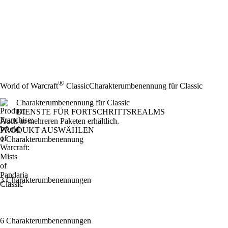
®
World of Warcraft
Classic
Charakterumbenennung für Classic
Charakterumbenennung für Classic
DIENSTE FÜR FORTSCHRITTSREALMS
Product Notification
Auch in mehreren Paketen erhältlich.
PRODUKT AUSWÄHLEN
1 Charakterumbenennung
3 Charakterumbenennungen
6 Charakterumbenennungen