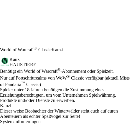
®
World of Warcraft
Classic
Kauzi
Kauzi
HAUSTIERE
Preis
Available actions
®
Benötigt ein World of Warcraft
-Abonnement oder Spielzeit.
®
Nur auf Fortschrittrealms von WoW
Classic verfügbar (aktuell Mists
™
of Pandaria
Classic)
Spieler unter 18 Jahren benötigen die Zustimmung eines
Erziehungsberechtigten, um vom Unternehmen Spielwährung,
Produkte und/oder Dienste zu erwerben.
Kauzi
Dieser weise Beobachter der Winterwälder steht euch auf euren
Abenteuern als echter Spaßvogel zur Seite!
Systemanforderungen