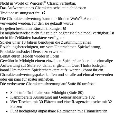
®
Nicht in World of Warcraft
Classic verfügbar.
Das Aufwerten eines Charakters schaltet nicht dessen
Traditionsrüstungsset frei.
®
Die Charakteraufwertung kann nur für den WoW
-Account
verwendet werden, für den sie gekauft wurde.
Es gelten bestimmte Einschränkungen.
Ist möglicherweise nicht für zeitlich begrenzte Spielmodi verfügbar. Ist
nicht für Zeitläufercharaktere verfügbar.
Spieler unter 18 Jahren benötigen die Zustimmung eines
Erziehungsberechtigten, um vom Unternehmen Spielwährung,
Produkte und/oder Dienste zu erwerben.
Bringt euren Helden wieder in Form
Gewährt in Midnight einem einzelnen Spielercharakter eine einmalige
Aufwertung auf Stufe 80, damit er gleich in Quel'Thalas loslegen
kann! Um mehrere Spielercharaktere aufzuwerten, könnt ihr ein
Charakteraufwertungspaket kaufen und sie alle auf einmal verwenden
oder ein paar für später aufheben.
Die verbesserte Charakteraufwertung auf Stufe 80 umfasst:
Startstufe für Inhalte von Midnight (Stufe 80)
Kampfbereite Ausrüstung mit Gegenstandsstufe 102
Vier Taschen mit 30 Plätzen und eine Reagenzientasche mit 32
Plätzen
Fünf hochgradig anpassbare Reitdrachen mit Himmelsreiten