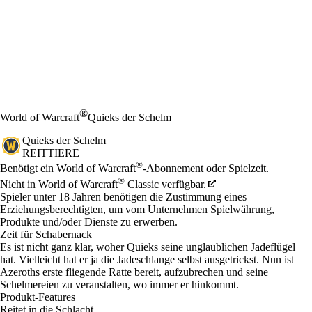
®
World of Warcraft
Quieks der Schelm
Quieks der Schelm
REITTIERE
Preis
Available actions
®
Benötigt ein World of Warcraft
-Abonnement oder Spielzeit.
®
Nicht in World of Warcraft
Classic verfügbar.
Spieler unter 18 Jahren benötigen die Zustimmung eines
Erziehungsberechtigten, um vom Unternehmen Spielwährung,
Produkte und/oder Dienste zu erwerben.
Zeit für Schabernack
Es ist nicht ganz klar, woher Quieks seine unglaublichen Jadeflügel
hat. Vielleicht hat er ja die Jadeschlange selbst ausgetrickst. Nun ist
Azeroths erste fliegende Ratte bereit, aufzubrechen und seine
Schelmereien zu veranstalten, wo immer er hinkommt.
Produkt-Features
Reitet in die Schlacht