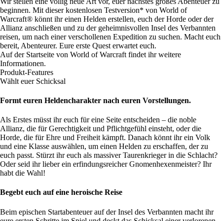
Wir stellen eine völlig neue Art vor, euer nächstes großes Abenteuer zu
beginnen. Mit dieser kostenlosen Testversion* von World of
Warcraft® könnt ihr einen Helden erstellen, euch der Horde oder der
Allianz anschließen und zu der geheimnisvollen Insel des Verbannten
reisen, um nach einer verschollenen Expedition zu suchen. Macht euch
bereit, Abenteurer. Eure erste Quest erwartet euch.
Auf der
Startseite
von World of Warcraft findet ihr weitere
Informationen.
Produkt-Features
Wählt euer Schicksal
Formt euren Heldencharakter nach euren Vorstellungen.
Als Erstes müsst ihr euch für eine Seite entscheiden – die noble
Allianz, die für Gerechtigkeit und Pflichtgefühl einsteht, oder die
Horde, die für Ehre und Freiheit kämpft. Danach könnt ihr ein Volk
und eine Klasse auswählen, um einen Helden zu erschaffen, der zu
euch passt. Stürzt ihr euch als massiver Taurenkrieger in die Schlacht?
Oder seid ihr lieber ein erfindungsreicher Gnomenhexenmeister? Ihr
habt die Wahl!
Begebt euch auf eine heroische Reise
Beim epischen Startabenteuer auf der Insel des Verbannten macht ihr
eure ersten Schritte im Spiel und deckt das Schicksal einer verlorenen