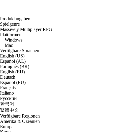
Produktangaben
Spielgenre
Massively Multiplayer RPG
Plattformen
Windows
Mac
Verfügbare Sprachen
English (US)
Español (AL)
Português (BR)
English (EU)
Deutsch
Español (EU)
Français
Italiano
Русский
한국어
繁體中文
Verfügbare Regionen
Amerika & Ozeanien
Europa
Korea