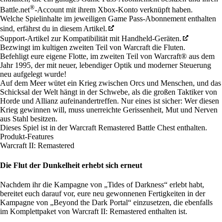
®
Battle.net
-Account mit ihrem Xbox-Konto verknüpft haben.
Welche Spielinhalte im jeweiligen Game Pass-Abonnement enthalten
sind, erfährst du in diesem Artikel.
Support-Artikel zur Kompatibilität mit Handheld-Geräten.
Bezwingt im kultigen zweiten Teil von Warcraft die Fluten.
Befehligt eure eigene Flotte, im zweiten Teil von Warcraft® aus dem
Jahr 1995, der mit neuer, lebendiger Optik und moderner Steuerung
neu aufgelegt wurde!
Auf dem Meer wütet ein Krieg zwischen Orcs und Menschen, und das
Schicksal der Welt hängt in der Schwebe, als die großen Taktiker von
Horde und Allianz aufeinandertreffen. Nur eines ist sicher: Wer diesen
Krieg gewinnen will, muss unerreichte Gerissenheit, Mut und Nerven
aus Stahl besitzen.
Dieses Spiel ist in der
Warcraft Remastered Battle Chest
enthalten.
Produkt-Features
Warcraft II: Remastered
Die Flut der Dunkelheit erhebt sich erneut
Nachdem ihr die Kampagne von „Tides of Darkness“ erlebt habt,
bereitet euch darauf vor, eure neu gewonnenen Fertigkeiten in der
Kampagne von „Beyond the Dark Portal“ einzusetzen, die ebenfalls
im Komplettpaket von Warcraft II: Remastered enthalten ist.