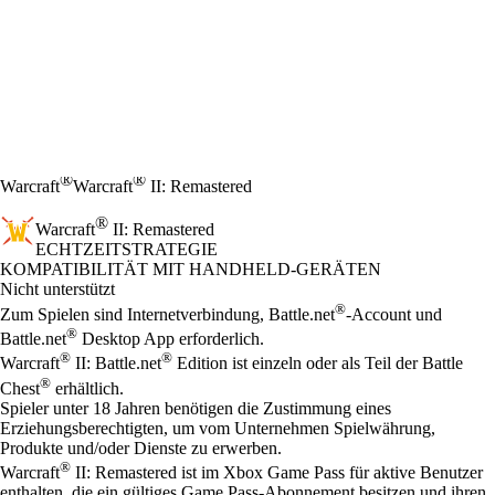
®
®
Warcraft
Warcraft
II: Remastered
®
Warcraft
II: Remastered
ECHTZEITSTRATEGIE
Preis
Available actions
KOMPATIBILITÄT MIT HANDHELD-GERÄTEN
Nicht unterstützt
®
Zum Spielen sind Internetverbindung, Battle.net
-Account und
®
Battle.net
Desktop App erforderlich.
®
®
Warcraft
II: Battle.net
Edition ist einzeln oder als Teil der Battle
®
Chest
erhältlich.
Spieler unter 18 Jahren benötigen die Zustimmung eines
Erziehungsberechtigten, um vom Unternehmen Spielwährung,
Produkte und/oder Dienste zu erwerben.
®
Warcraft
II: Remastered ist im Xbox Game Pass für aktive Benutzer
enthalten, die ein gültiges Game Pass-Abonnement besitzen und ihren