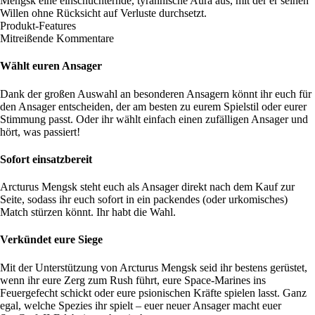
Mengsk eine einschüchternde, tyrannische Aura aus, mit der er seinen
Willen ohne Rücksicht auf Verluste durchsetzt.
Produkt-Features
Mitreißende Kommentare
Wählt euren Ansager
Dank der großen Auswahl an besonderen Ansagern könnt ihr euch für
den Ansager entscheiden, der am besten zu eurem Spielstil oder eurer
Stimmung passt. Oder ihr wählt einfach einen zufälligen Ansager und
hört, was passiert!
Sofort einsatzbereit
Arcturus Mengsk steht euch als Ansager direkt nach dem Kauf zur
Seite, sodass ihr euch sofort in ein packendes (oder urkomisches)
Match stürzen könnt. Ihr habt die Wahl.
Verkündet eure Siege
Mit der Unterstützung von Arcturus Mengsk seid ihr bestens gerüstet,
wenn ihr eure Zerg zum Rush führt, eure Space-Marines ins
Feuergefecht schickt oder eure psionischen Kräfte spielen lasst. Ganz
egal, welche Spezies ihr spielt – euer neuer Ansager macht euer