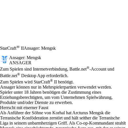
®
StarCraft
II
Ansager: Mengsk
Ansager: Mengsk
ANSAGER
Preis
Available actions
®
Zum Spielen sind Internetverbindung, Battle.net
-Account und
®
Battle.net
Desktop App erforderlich.
®
Zum Spielen wird StarCraft
II benötigt.
Ansager können nur in Mehrspielerpartien verwendet werden.
Spieler unter 18 Jahren benötigen die Zustimmung eines
Erziehungsberechtigten, um vom Unternehmen Spielwährung,
Produkte und/oder Dienste zu erwerben.
Herrscht mit eiserner Faust
Als Anführer der Söhne von Korhal hat Arcturus Mengsk die
Terranische Konföderation zerstört und hält seither die Terranische
Liga in seinem unbarmherzigen Griff. Als Co-op-Kommandant strahlt