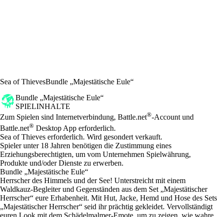
Sea of Thieves
Bundle „Majestätische Eule“
Bundle „Majestätische Eule“
SPIELINHALTE
Preis
Available actions
®
Zum Spielen sind Internetverbindung, Battle.net
-Account und
®
Battle.net
Desktop App erforderlich.
Sea of Thieves erforderlich. Wird gesondert verkauft.
Spieler unter 18 Jahren benötigen die Zustimmung eines
Erziehungsberechtigten, um vom Unternehmen Spielwährung,
Produkte und/oder Dienste zu erwerben.
Bundle „Majestätische Eule“
Herrscher des Himmels und der See! Unterstreicht mit einem
Waldkauz-Begleiter und Gegenständen aus dem Set „Majestätischer
Herrscher“ eure Erhabenheit. Mit Hut, Jacke, Hemd und Hose des Sets
„Majestätischer Herrscher“ seid ihr prächtig gekleidet. Vervollständigt
euren Look mit dem Schädelmalmer-Emote, um zu zeigen, wie wahre