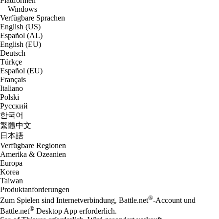
Plattformen
Windows
Verfügbare Sprachen
English (US)
Español (AL)
English (EU)
Deutsch
Türkçe
Español (EU)
Français
Italiano
Polski
Русский
한국어
繁體中文
日本語
Verfügbare Regionen
Amerika & Ozeanien
Europa
Korea
Taiwan
Produktanforderungen
®
Zum Spielen sind Internetverbindung, Battle.net
-Account und
®
Battle.net
Desktop App erforderlich.