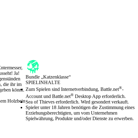
Entermesser,
sseht! Ja!
Bundle „Katzenklasse“
egenständen
SPIELINHALTE
, die ihr im
Preis
Available actions
®
Zum Spielen sind Internetverbindung, Battle.net
-
geben könnt.
®
Account und Battle.net
Desktop App erforderlich.
 dem Holzbein
Sea of Thieves erforderlich. Wird gesondert verkauft.
Spieler unter 18 Jahren benötigen die Zustimmung eines
Erziehungsberechtigten, um vom Unternehmen
Spielwährung, Produkte und/oder Dienste zu erwerben.