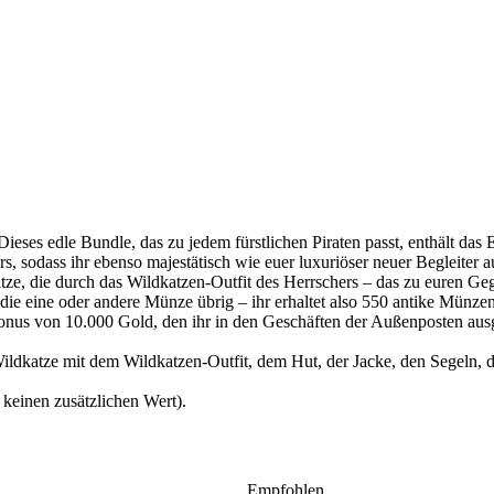
ieses edle Bundle, das zu jedem fürstlichen Piraten passt, enthält das 
, sodass ihr ebenso majestätisch wie euer luxuriöser neuer Begleiter au
atze, die durch das Wildkatzen-Outfit des Herrschers – das zu euren G
 die eine oder andere Münze übrig – ihr erhaltet also 550 antike Münzen
Bonus von 10.000 Gold, den ihr in den Geschäften der Außenposten aus
ildkatze mit dem Wildkatzen-Outfit, dem Hut, der Jacke, den Segeln,
 keinen zusätzlichen Wert).
Empfohlen