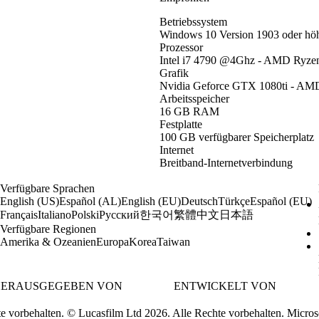
Betriebssystem
Windows 10 Version 1903 oder hö
Prozessor
Intel i7 4790 @4Ghz - AMD Ryze
Grafik
Nvidia Geforce GTX 1080ti - AMD
Arbeitsspeicher
16 GB RAM
Festplatte
100 GB verfügbarer Speicherplatz
Internet
Breitband-Internetverbindung
Verfügbare Sprachen
English (US)
Español (AL)
English (EU)
Deutsch
Türkçe
Español (EU)
한국어
繁體中文
日本語
Français
Italiano
Polski
Русский
Verfügbare Regionen
Amerika & Ozeanien
Europa
Korea
Taiwan
ERAUSGEGEBEN VON
ENTWICKELT VON
e vorbehalten. © Lucasfilm Ltd 2026. Alle Rechte vorbehalten. Micros