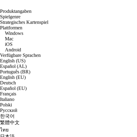
Produktangaben
Spielgenre
Strategisches Kartenspiel
Plattformen
Windows
Mac
iOS
Android
Verfügbare Sprachen
English (US)
Español (AL)
Português (BR)
English (EU)
Deutsch
Español (EU)
Français
Italiano
Polski
Русский
한국어
繁體中文
ไทย
日本語