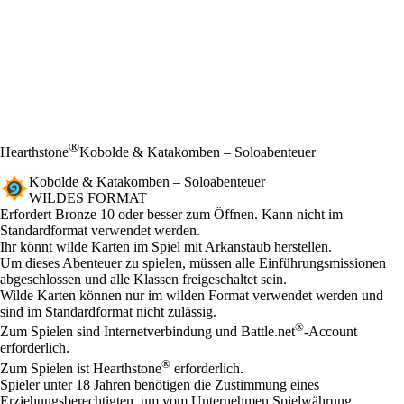
®
Hearthstone
Kobolde & Katakomben – Soloabenteuer
Kobolde & Katakomben – Soloabenteuer
WILDES FORMAT
Product Notification
Erfordert Bronze 10 oder besser zum Öffnen. Kann nicht im
Standardformat verwendet werden.
Available actions
Ihr könnt wilde Karten im Spiel mit Arkanstaub herstellen.
Um dieses Abenteuer zu spielen, müssen alle Einführungsmissionen
abgeschlossen und alle Klassen freigeschaltet sein.
Wilde Karten können nur im wilden Format verwendet werden und
sind im Standardformat nicht zulässig.
®
Zum Spielen sind Internetverbindung und Battle.net
-Account
erforderlich.
®
Zum Spielen ist Hearthstone
erforderlich.
Spieler unter 18 Jahren benötigen die Zustimmung eines
Erziehungsberechtigten, um vom Unternehmen Spielwährung,