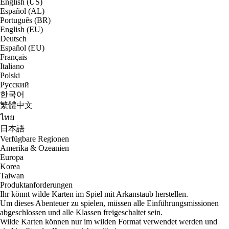
English (US)
Español (AL)
Português (BR)
English (EU)
Deutsch
Español (EU)
Français
Italiano
Polski
Русский
한국어
繁體中文
ไทย
日本語
Verfügbare Regionen
Amerika & Ozeanien
Europa
Korea
Taiwan
Produktanforderungen
Ihr könnt wilde Karten im Spiel mit Arkanstaub herstellen.
Um dieses Abenteuer zu spielen, müssen alle Einführungsmissionen
abgeschlossen und alle Klassen freigeschaltet sein.
Wilde Karten können nur im wilden Format verwendet werden und