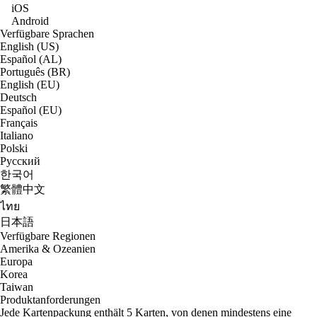
iOS
Android
Verfügbare Sprachen
English (US)
Español (AL)
Português (BR)
English (EU)
Deutsch
Español (EU)
Français
Italiano
Polski
Русский
한국어
繁體中文
ไทย
日本語
Verfügbare Regionen
Amerika & Ozeanien
Europa
Korea
Taiwan
Produktanforderungen
Jede Kartenpackung enthält 5 Karten, von denen mindestens eine