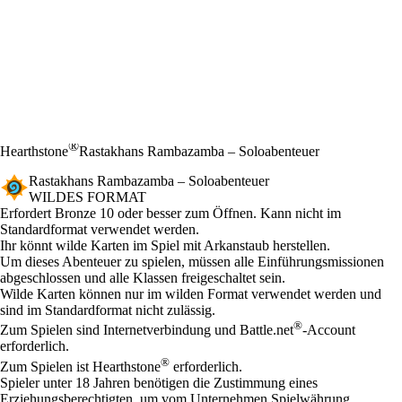
®
Hearthstone
Rastakhans Rambazamba – Soloabenteuer
Rastakhans Rambazamba – Soloabenteuer
WILDES FORMAT
Product Notification
Erfordert Bronze 10 oder besser zum Öffnen. Kann nicht im
Standardformat verwendet werden.
Available actions
Ihr könnt wilde Karten im Spiel mit Arkanstaub herstellen.
Um dieses Abenteuer zu spielen, müssen alle Einführungsmissionen
abgeschlossen und alle Klassen freigeschaltet sein.
Wilde Karten können nur im wilden Format verwendet werden und
sind im Standardformat nicht zulässig.
®
Zum Spielen sind Internetverbindung und Battle.net
-Account
erforderlich.
®
Zum Spielen ist Hearthstone
erforderlich.
Spieler unter 18 Jahren benötigen die Zustimmung eines
Erziehungsberechtigten, um vom Unternehmen Spielwährung,