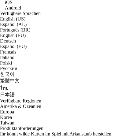
iOS
Android
Verfügbare Sprachen
English (US)
Español (AL)
Português (BR)
English (EU)
Deutsch
Español (EU)
Français
Italiano
Polski
Русский
한국어
繁體中文
ไทย
日本語
Verfügbare Regionen
Amerika & Ozeanien
Europa
Korea
Taiwan
Produktanforderungen
Ihr könnt wilde Karten im Spiel mit Arkanstaub herstellen.