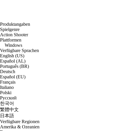
Produktangaben
Spielgenre
Action Shooter
Plattformen
Windows
Verfügbare Sprachen
English (US)
Español (AL)
Português (BR)
Deutsch
Español (EU)
Français
Italiano
Polski
Русский
한국어
繁體中文
日本語
Verfügbare Regionen
Amerika & Ozeanien