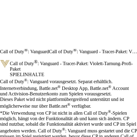
®
®
Call of Duty
: Vanguard
Call of Duty
: Vanguard - Tracer-Paket: Violett-Tarnung-Profi-Paket
®
Call of Duty
: Vanguard - Tracer-Paket: Violett-Tarnung-Profi-
Paket
SPIELINHALTE
Preis
Available actions
®
Call of Duty
: Vanguard vorausgesetzt. Separat erhältlich.
®
®
Internetverbindung, Battle.net
Desktop App, Battle.net
Account
und Activision-Benutzerkonto zum Spielen vorausgesetzt.
Dieses Paket wird nicht plattformübergreifend unterstützt und ist
®
möglicherweise nur über Battle.net
verfügbar.
®
*Die Verwendung von CP ist nicht in allen Call of Duty
-Spielen
möglich, hängt von der Funktionalität ab und kann sich ändern. CP
sind nutzbar, sobald die Funktionalität aktiviert wurde und CP im Spiel
®
angeboten werden. Call of Duty
: Vanguard muss gestartet und die CP
müssen im Spiel registriert werden, bevor diese CP in anderen Call of