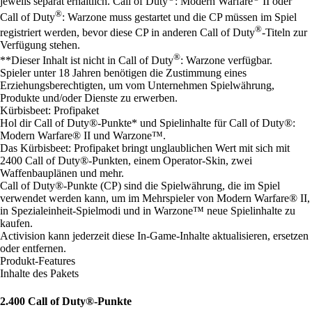
jeweils separat erhältlich. Call of Duty
: Modern Warfare
II oder
®
Call of Duty
: Warzone muss gestartet und die CP müssen im Spiel
®
registriert werden, bevor diese CP in anderen Call of Duty
-Titeln zur
Verfügung stehen.
®
**Dieser Inhalt ist nicht in Call of Duty
: Warzone verfügbar.
Spieler unter 18 Jahren benötigen die Zustimmung eines
Erziehungsberechtigten, um vom Unternehmen Spielwährung,
Produkte und/oder Dienste zu erwerben.
Kürbisbeet: Profipaket
Hol dir Call of Duty®-Punkte* und Spielinhalte für Call of Duty®:
Modern Warfare® II und Warzone™.
Das Kürbisbeet: Profipaket bringt unglaublichen Wert mit sich mit
2400 Call of Duty®-Punkten, einem Operator-Skin, zwei
Waffenbauplänen und mehr.
Call of Duty®-Punkte (CP) sind die Spielwährung, die im Spiel
verwendet werden kann, um im Mehrspieler von Modern Warfare® II,
in Spezialeinheit-Spielmodi und in Warzone™ neue Spielinhalte zu
kaufen.
Activision kann jederzeit diese In-Game-Inhalte aktualisieren, ersetzen
oder entfernen.
Produkt-Features
Inhalte des Pakets
2.400 Call of Duty®-Punkte