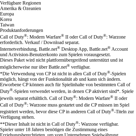
Verfügbare Regionen
Amerika & Ozeanien
Europa
Korea
Taiwan
Produktanforderungen
®
®
®
Call of Duty
: Modern Warfare
II oder Call of Duty
: Warzone
erforderlich. Verkauf / Download separat.
®
®
Internetverbindung, Battle.net
Desktop App, Battle.net
Account
und Activision-Benutzerkonto zum Spielen vorausgesetzt.
Dieses Paket wird nicht plattformübergreifend unterstützt und ist
®
möglicherweise nur über Battle.net
verfügbar.
®
*Die Verwendung von CP ist nicht in allen Call of Duty
-Spielen
möglich, hängt von der Funktionalität ab und kann sich ändern.
Erworbene CP können auch für Spielinhalte von bestimmten Call of
®
Duty
-Spielen verwendet werden, in denen CP aktiviert sind*. Spiele
®
®
jeweils separat erhältlich. Call of Duty
: Modern Warfare
II oder
®
Call of Duty
: Warzone muss gestartet und die CP müssen im Spiel
®
registriert werden, bevor diese CP in anderen Call of Duty
-Titeln zur
Verfügung stehen.
®
**Dieser Inhalt ist nicht in Call of Duty
: Warzone verfügbar.
Spieler unter 18 Jahren benötigen die Zustimmung eines
Erziehungsberechtigten, um vom Unternehmen Spielwährung,