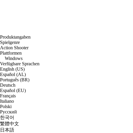
Produktangaben
Spielgenre
Action Shooter
Plattformen
Windows
Verfügbare Sprachen
English (US)
Español (AL)
Português (BR)
Deutsch
Español (EU)
Français
Italiano
Polski
Русский
한국어
繁體中文
日本語