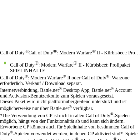
®
®
®
Call of Duty
Call of Duty
: Modern Warfare
II - Kürbisbeet: Profipaket
®
®
Call of Duty
: Modern Warfare
II - Kürbisbeet: Profipaket
SPIELINHALTE
Preis
Available actions
®
®
®
Call of Duty
: Modern Warfare
II oder Call of Duty
: Warzone
erforderlich. Verkauf / Download separat.
®
®
Internetverbindung, Battle.net
Desktop App, Battle.net
Account
und Activision-Benutzerkonto zum Spielen vorausgesetzt.
Dieses Paket wird nicht plattformübergreifend unterstützt und ist
®
möglicherweise nur über Battle.net
verfügbar.
®
*Die Verwendung von CP ist nicht in allen Call of Duty
-Spielen
möglich, hängt von der Funktionalität ab und kann sich ändern.
Erworbene CP können auch für Spielinhalte von bestimmten Call of
®
Duty
-Spielen verwendet werden, in denen CP aktiviert sind*. Spiele
®
®