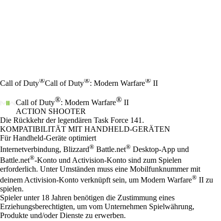
®
®
®
Call of Duty
Call of Duty
: Modern Warfare
II
®
®
Call of Duty
: Modern Warfare
II
ACTION SHOOTER
Product Notification
Die Rückkehr der legendären Task Force 141.
Preis
Available actions
KOMPATIBILITÄT MIT HANDHELD-GERÄTEN
Für Handheld-Geräte optimiert
®
®
Internetverbindung, Blizzard
Battle.net
Desktop-App und
®
Battle.net
-Konto und Activision-Konto sind zum Spielen
erforderlich. Unter Umständen muss eine Mobilfunknummer mit
®
deinem Activision-Konto verknüpft sein, um Modern Warfare
II zu
spielen.
Spieler unter 18 Jahren benötigen die Zustimmung eines
Erziehungsberechtigten, um vom Unternehmen Spielwährung,
Produkte und/oder Dienste zu erwerben.