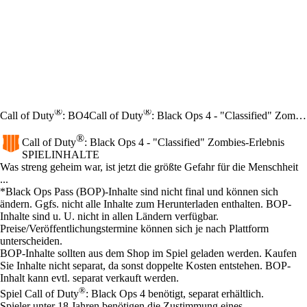
®
®
Call of Duty
: BO4
Call of Duty
: Black Ops 4 - "Classified" Zombies-Erlebnis
®
Call of Duty
: Black Ops 4 - "Classified" Zombies-Erlebnis
SPIELINHALTE
Product Notification
Was streng geheim war, ist jetzt die größte Gefahr für die Menschheit
...
Preis
Available actions
*Black Ops Pass (BOP)-Inhalte sind nicht final und können sich
ändern. Ggfs. nicht alle Inhalte zum Herunterladen enthalten. BOP-
Inhalte sind u. U. nicht in allen Ländern verfügbar.
Preise/Veröffentlichungstermine können sich je nach Plattform
unterscheiden.
BOP-Inhalte sollten aus dem Shop im Spiel geladen werden. Kaufen
Sie Inhalte nicht separat, da sonst doppelte Kosten entstehen. BOP-
Inhalt kann evtl. separat verkauft werden.
®
Spiel Call of Duty
: Black Ops 4 benötigt, separat erhältlich.
Spieler unter 18 Jahren benötigen die Zustimmung eines